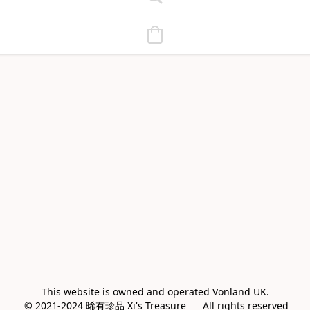
This website is owned and operated Vonland UK.

 © 2021-2024 晞有珍品 Xi's Treasure      All rights reserved