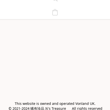
This website is owned and operated Vonland UK.

 © 2021-2024 晞有珍品 Xi's Treasure      All rights reserved